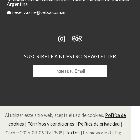
Argentina
reservasriv@cetsa.com.ar
SUSCRÍBETE A NUESTRO NEWSLETTER
Suscribirse
Al utilizar este sitio web, acepta el uso de cookies.
Política de
cookies
|
Términos y condiciones
|
Política de privacidad
|
Cache: 2026-08-06 18:13:38 |
Textos
|
Framework: 3 |
Tag:
..